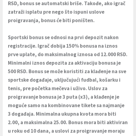
RSD, bonus se automatski briše. Takođe, ako igrač
zatraži isplatu pre nego što ispuni uslove
proigravanja, bonus će biti poništen.
Sportski bonus se odnosi na prvi depozit nakon
registracije.
Igrač dobija 150% bonusa na iznos
prve uplate, do maksimalnog iznosa od 12.000 RSD.
Minimalni iznos depozita za aktivaciju bonusa je
500 RSD. Bonus se može koristiti za klađenje na sve
sportske događaje, uključujući fudbal, košarku i
tenis, pre početka mečeva i uživo. Uslov za
proigravanje bonusa je 3 puta (x3), a klađenje je
moguće samo na kombinovane tikete sa najmanje
3 događaja. Minimalna ukupna kvota mora biti
2.00, a maksimalna 25.00. Bonus mora biti aktiviran
u roku od 10 dana, a uslovi za proigravanje moraju