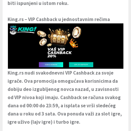
biti ispunjeni u istom roku.
King.rs – VIP Cashback u jednostavnim rečima
King.rs nudi svakodnevni VIP Cashback za svoje
igrače. Ova promocija omogućava korisnicima da
dobiju deo izgubljenog novca nazad, u zavisnosti
od VIP nivoa koji imaju. Cashback se računa svakog
dana od 00:00 do 23:59, a isplata se vrši sledećeg
dana u roku od 3 sata. Ova ponuda važi za slot igre,
igre uživo (lajv igre) i turbo igre.