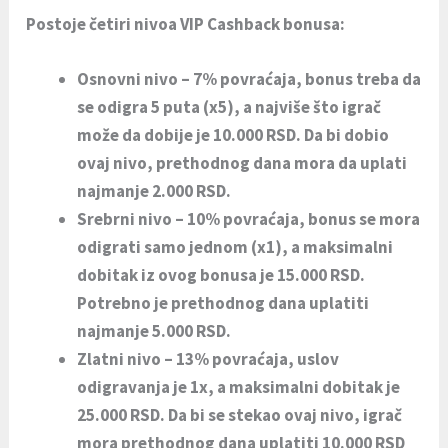
Postoje četiri nivoa VIP Cashback bonusa:
Osnovni nivo
– 7% povraćaja, bonus treba da
se odigra 5 puta (x5), a najviše što igrač
može da dobije je 10.000 RSD. Da bi dobio
ovaj nivo, prethodnog dana mora da uplati
najmanje 2.000 RSD
.
Srebrni nivo
– 10% povraćaja, bonus se mora
odigrati samo jednom (x1), a maksimalni
dobitak iz ovog bonusa je 15.000 RSD.
Potrebno je prethodnog dana uplatiti
najmanje 5.000 RSD
.
Zlatni nivo
– 13% povraćaja, uslov
odigravanja je 1x, a maksimalni dobitak je
25.000 RSD. Da bi se stekao ovaj nivo, igrač
mora prethodnog dana uplatiti
10.000 RSD