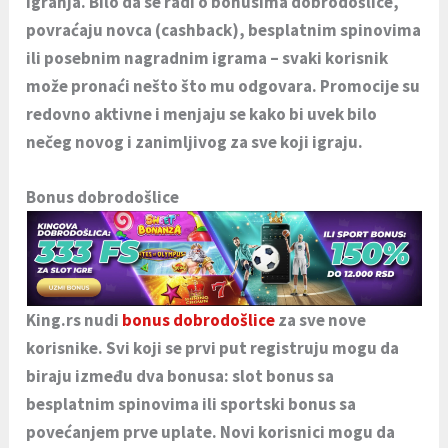
igranja. Bilo da se radi o bonusima dobrodošlice,
povraćaju novca (cashback), besplatnim spinovima
ili posebnim nagradnim igrama – svaki korisnik
može pronaći nešto što mu odgovara. Promocije su
redovno aktivne i menjaju se kako bi uvek bilo
nečeg novog i zanimljivog za sve koji igraju.
Bonus dobrodošlice
King.rs nudi
bonus dobrodošlice
za sve nove
korisnike.
Svi koji se prvi put registruju mogu da
biraju između dva bonusa: slot bonus sa
besplatnim spinovima ili sportski bonus sa
povećanjem prve uplate. Novi korisnici mogu da