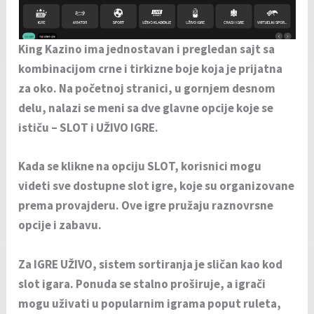
King Kazino ima jednostavan i pregledan sajt sa
kombinacijom crne i tirkizne boje koja je prijatna
za oko. Na početnoj stranici, u gornjem desnom
delu, nalazi se meni sa dve glavne opcije koje se
ističu – SLOT i UŽIVO IGRE.
Kada se klikne na opciju SLOT, korisnici mogu
videti sve dostupne slot igre, koje su organizovane
prema provajderu. Ove igre pružaju raznovrsne
opcije i zabavu.
Za IGRE UŽIVO, sistem sortiranja je sličan kao kod
slot igara. Ponuda se stalno proširuje, a igrači
mogu uživati u popularnim igrama poput ruleta,