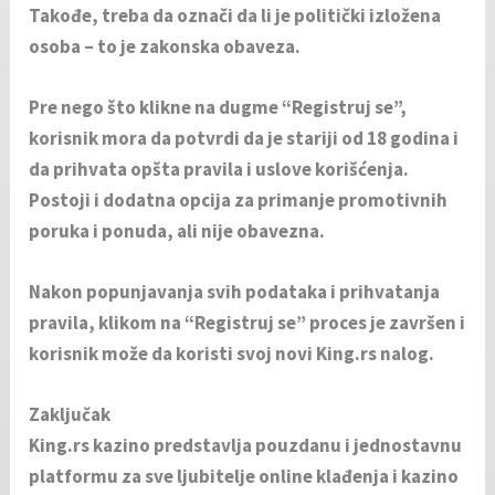
Takođe, treba da označi da li je
politički izložena
osoba
– to je zakonska obaveza.
Pre nego što klikne na dugme
“Registruj se”
,
korisnik mora da potvrdi da je stariji od 18 godina i
da prihvata
opšta pravila i uslove korišćenja
.
Postoji i dodatna opcija za primanje promotivnih
poruka i ponuda, ali nije obavezna.
Nakon popunjavanja svih podataka i prihvatanja
pravila, klikom na
“Registruj se”
proces je završen i
korisnik može da koristi svoj novi King.rs nalog.
Zaključak
King.rs kazino predstavlja pouzdanu i jednostavnu
platformu za sve ljubitelje online klađenja i kazino