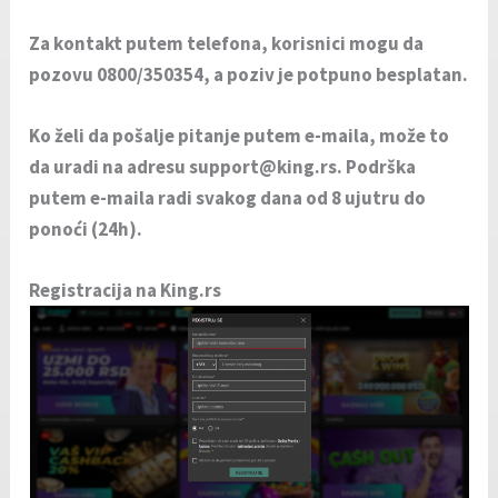
Za kontakt putem telefona, korisnici mogu da
pozovu
0800/350354
, a poziv je potpuno
besplatan
.
Ko želi da pošalje pitanje putem e-maila, može to
da uradi na adresu
support@king.rs
. Podrška
putem e-maila radi svakog dana od
8 ujutru do
ponoći (24h)
.
Registracija na King.rs