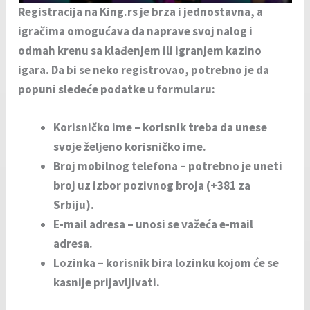
Registracija na King.rs je brza i jednostavna, a
igračima omogućava da naprave svoj nalog i
odmah krenu sa klađenjem ili igranjem kazino
igara. Da bi se neko registrovao, potrebno je da
popuni sledeće podatke u formularu:
Korisničko ime
– korisnik treba da unese
svoje željeno korisničko ime.
Broj mobilnog telefona
– potrebno je uneti
broj uz izbor pozivnog broja (+381 za
Srbiju).
E-mail adresa
– unosi se važeća e-mail
adresa.
Lozinka
– korisnik bira lozinku kojom će se
kasnije prijavljivati.