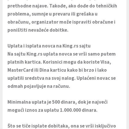
prethodne najave. Takođe, ako dođe do tehničkih
problema, sumnje u prevaru ili grešaka u
obračunu, organizator može ispraviti obračune i
poništiti nevažeće dobitke.
Uplata i isplata novca na King.rs sajtu
Na sajtu King.rs uplata novca se vrši samo putem
platnih kartica. Korisnici mogu da koriste
Visa,
MasterCard ili Dina karticu
kako bi brzo i lako
uplatili sredstva na svoj nalog. Uplaćeni novac se
odmah pojavljuje na računu.
Minimalna uplata
je 500 dinara, dok je
najveći
mogući iznos
za uplatu 1.000.000 dinara.
Što se tiče isplate dobitaka, ona se vrši
isključivo